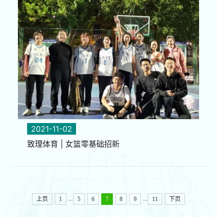
2021-11-02
致理体育 | 女篮零基础招新
...
...
上页
1
5
6
7
8
9
11
下页