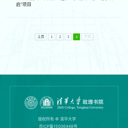
启”项目
上页
1
2
3
4
下页
版权所有 © 清华大学
京ICP备15006448号